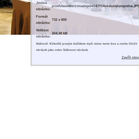
Jméno
josefvlasektorzonadeje04042014obecnidumpraha.JP
obrázku:
Formát
732 x 800
obrázku:
Velikost
204.38 kB
obrázku:
Stáhnutí: Kliknětě pravým tlačítkem myši mimo tento box a zvolte Uložit
obrázek jako nebo Stáhnout obrázek.
Zavřít okn