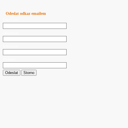
Odeslat odkaz emailem
Email pro:
Odesílatel:
Váš email:
Předmět:
Odeslat
Storno