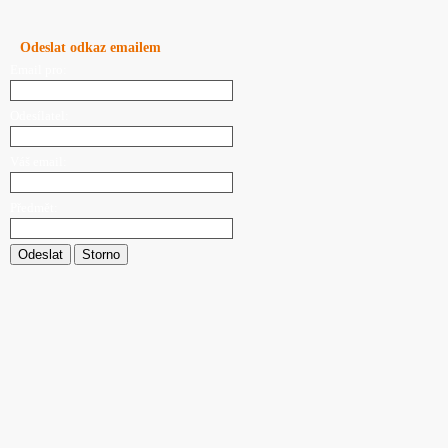
Odeslat odkaz emailem
Email pro:
Odesílatel:
Váš email:
Předmět:
Odeslat
Storno