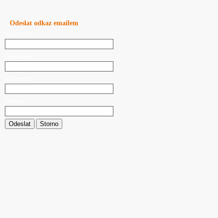
Odeslat odkaz emailem
Email pro:
Odesílatel:
Váš email:
Předmět:
Odeslat
Storno