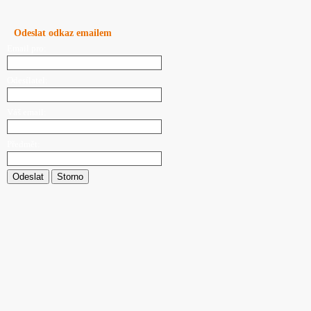
Odeslat odkaz emailem
Email pro:
Odesílatel:
Váš email:
Předmět:
Odeslat
Storno