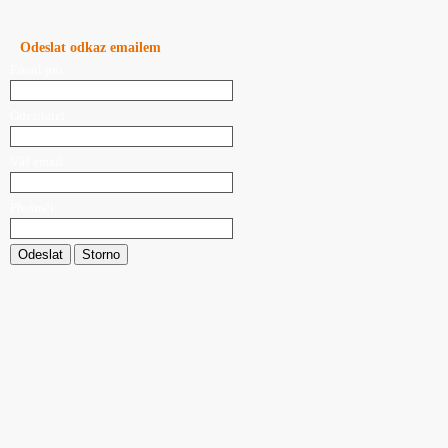
Odeslat odkaz emailem
Email pro:
Odesílatel:
Váš email:
Předmět:
Odeslat
Storno