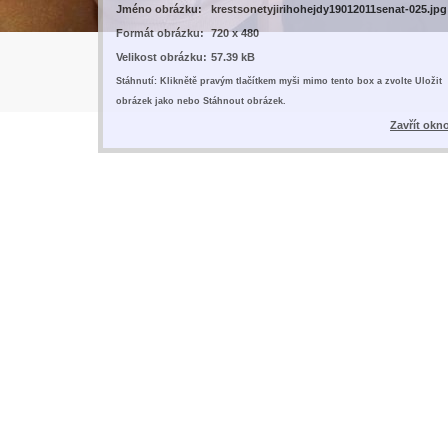
Jméno obrázku:
krestsonetyjirihohejdy19012011senat-025.jpg
Formát obrázku:
720 x 480
Velikost obrázku:
57.39 kB
Stáhnutí: Kliknětě pravým tlačítkem myši mimo tento box a zvolte Uložit
obrázek jako nebo Stáhnout obrázek.
Zavřít okn