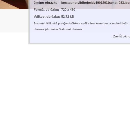
Jméno obrázku:
krestsonetyjirihohejdy19012011senat-033.jpg
Formát obrázku:
720 x 480
Velikost obrázku:
52.72 kB
Stáhnutí: Kliknětě pravým tlačítkem myši mimo tento box a zvolte Uložit
obrázek jako nebo Stáhnout obrázek.
Zavřít okn