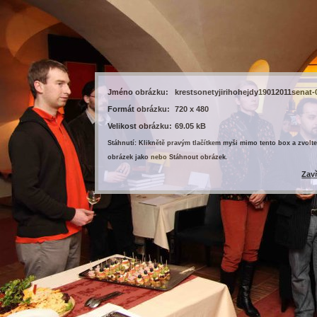
Jméno obrázku:
krestsonetyjirihohejdy19012011senat-
Formát obrázku:
720 x 480
Velikost obrázku:
69.05 kB
Stáhnutí: Kliknětě pravým tlačítkem myši mimo tento box a zvolte
obrázek jako nebo Stáhnout obrázek.
Zav