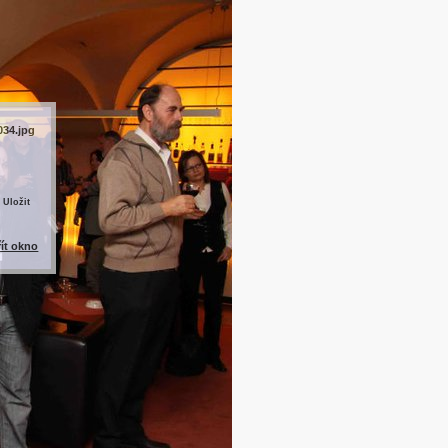
034.jpg
 Uložit
řít okno