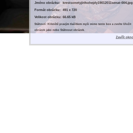
Jméno obrázku:
krestsonetyjirihohejdy19012011senat-004.jpg
Formát obrázku:
491 x 720
Velikost obrázku:
66.65 kB
Stáhnutí: Kliknětě pravým tlačítkem myši mimo tento box a zvolte Uložit
obrázek jako nebo Stáhnout obrázek.
Zavřít okn