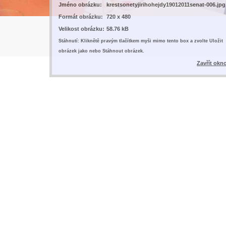
Jméno obrázku:
krestsonetyjirihohejdy19012011senat-006.jpg
Formát obrázku:
720 x 480
Velikost obrázku:
58.76 kB
Stáhnutí: Kliknětě pravým tlačítkem myši mimo tento box a zvolte Uložit
obrázek jako nebo Stáhnout obrázek.
Zavřít okn