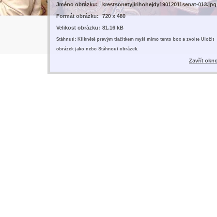
Jméno obrázku:
krestsonetyjirihohejdy19012011senat-013.jpg
Formát obrázku:
720 x 480
Velikost obrázku:
81.16 kB
Stáhnutí: Kliknětě pravým tlačítkem myši mimo tento box a zvolte Uložit
obrázek jako nebo Stáhnout obrázek.
Zavřít okn