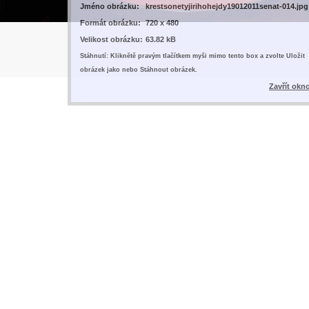
Jméno obrázku:
krestsonetyjirihohejdy19012011senat-014.jpg
Formát obrázku:
720 x 480
Velikost obrázku:
63.82 kB
Stáhnutí: Kliknětě pravým tlačítkem myši mimo tento box a zvolte Uložit
obrázek jako nebo Stáhnout obrázek.
Zavřít okn