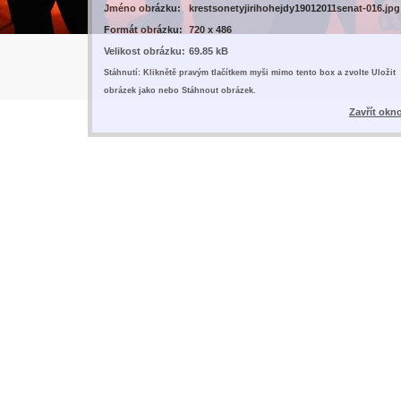
Jméno obrázku:
krestsonetyjirihohejdy19012011senat-016.jpg
Formát obrázku:
720 x 486
Velikost obrázku:
69.85 kB
Stáhnutí: Kliknětě pravým tlačítkem myši mimo tento box a zvolte Uložit
obrázek jako nebo Stáhnout obrázek.
Zavřít okn