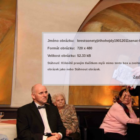
Jméno obrázku:
krestsonetyjirihohejdy19012011senat-
Formát obrázku:
720 x 480
Velikost obrázku:
52.33 kB
Stáhnutí: Kliknětě pravým tlačítkem myši mimo tento box a zvolte
obrázek jako nebo Stáhnout obrázek.
Zav