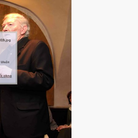
019.jpg
 Uložit
řít okno