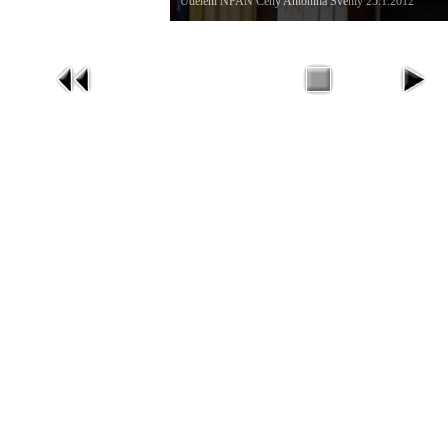
Udělení NFAN Ceny Antonína Švehly 25.1.2012