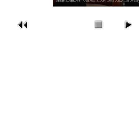
Marie Zdeňková - Udělení NFAN Ceny Antonína Švehl