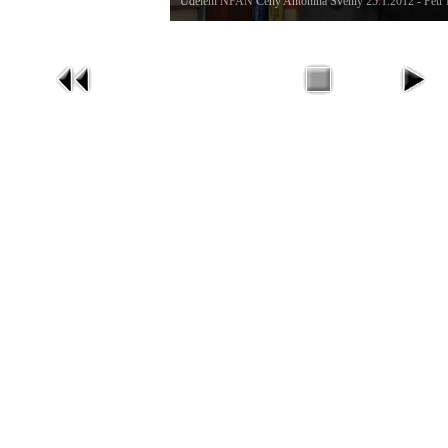
Udělení NFAN Ceny Antonína Švehly 25.1.2012 - Petr 