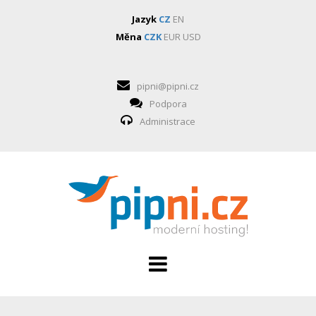
Jazyk
CZ
EN
Měna
CZK
EUR
USD
pipni@pipni.cz
Podpora
Administrace
HOSTING