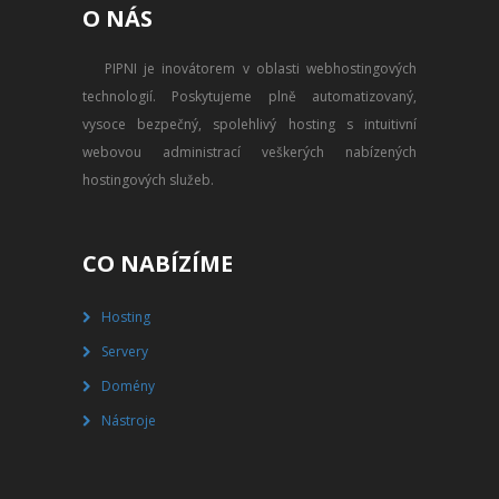
O NÁS
PŘEVOD NA PLACENÝ SSD
WEBHOSTING
PIPNI je inovátorem v oblasti webhostingových
technologií. Poskytujeme plně automatizovaný,
PŘEHLED SSD MULTIHOSTINGU
vysoce bezpečný, spolehlivý hosting s intuitivní
REGISTRACE SSD MULTIHOSTINGU
webovou administrací veškerých nabízených
hostingových služeb.
SERVERY
PŘEHLED VPS
CO NABÍZÍME
REGISTRACE VPS
Hosting
Servery
PŘEHLED VIRTUALBOXU
Domény
REGISTRACE VIRTUALBOXU
Nástroje
PŘEHLED BLADESERVERU