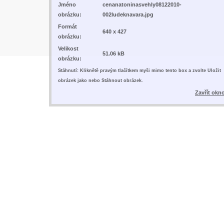
Jméno
cenanatoninasvehly08122010-
obrázku:
002ludeknavara.jpg
Formát
640 x 427
obrázku:
Velikost
51.06 kB
obrázku:
Stáhnutí: Kliknětě pravým tlačítkem myši mimo tento box a zvolte Uložit
obrázek jako nebo Stáhnout obrázek.
Zavřít okn