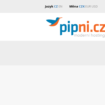
Jazyk
CZ
EN
Měna
CZK
EUR
USD