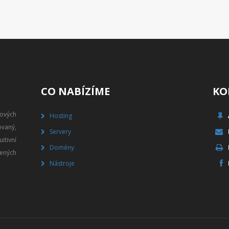
CO NABÍZÍME
KO
gových
Hosting
vaný,
Servery
itivní
Domény
ených
Nástroje