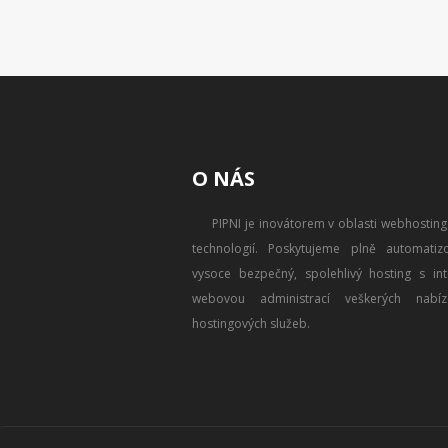
O NÁS
PIPNI je inovátorem v oblasti webhostin
technologií. Poskytujeme plně automatizo
vysoce bezpečný, spolehlivý hosting s intu
webovou administrací veškerých nabíz
hostingových služeb.