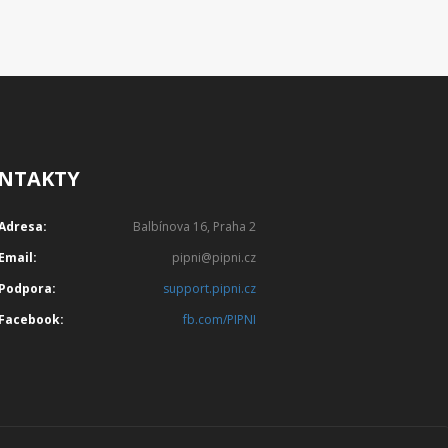
NTAKTY
Adresa:
Balbínova 16, Praha 2
Email:
pipni@pipni.cz
Podpora:
support.pipni.cz
Facebook:
fb.com/PIPNI