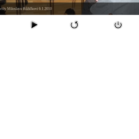
ehly Miloslavu Růžičkovi 6.1.2010