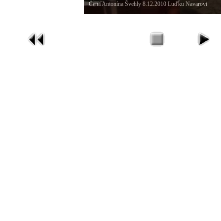
Cena Antonína Švehly 8.12.2010 Luďku Navarovi