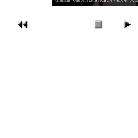
Gratulanti - Cena Jana Beneše Kristině Vlachové - 8.6.20