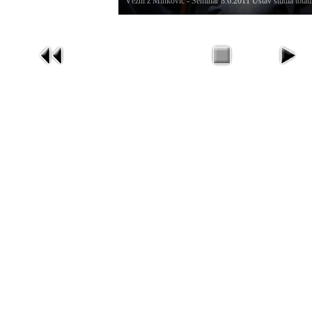
Vězni z Minkovic - Seminář 8.6.2011 Ústav studia totali