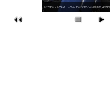
Kristina Vlachová - Cena Jana Beneše a Seminář věznice