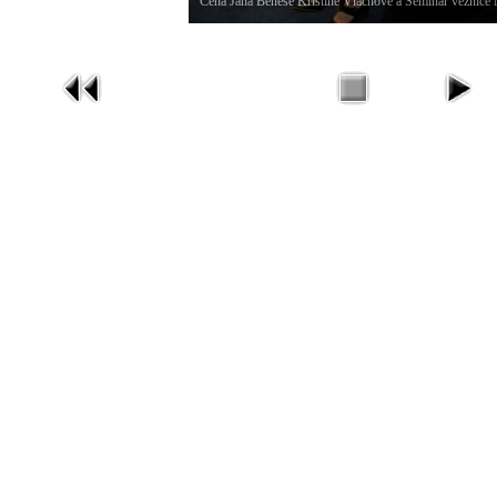
Cena Jana Beneše Kristině Vlachové a Seminář věznice M