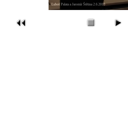
Luboš Palata a Jaromír Štětina 2.6.2010