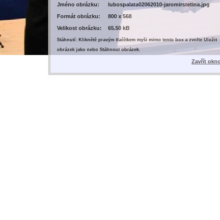
Jméno obrázku:
lubospalata02062010-jaromirstetina.jpg
Formát obrázku:
800 x 568
Velikost obrázku:
65.50 kB
Stáhnutí: Kliknětě pravým tlačítkem myši mimo tento box a zvolte Uložit
obrázek jako nebo Stáhnout obrázek.
Zavřít okn