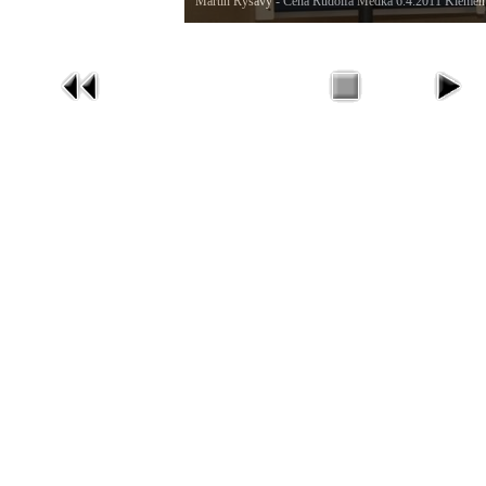
Martin Ryšavý - Cena Rudolfa Medka 6.4.2011 Klemen