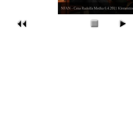
NFAN - Cena Rudolfa Medka 6.4.2011 Klementin