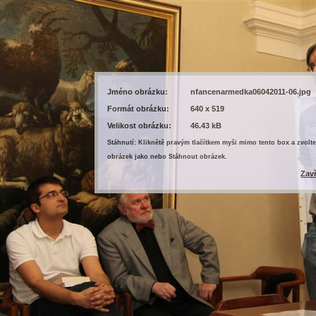
Jméno obrázku:
nfancenarmedka06042011-06.jpg
Formát obrázku:
640 x 519
Velikost obrázku:
46.43 kB
Stáhnutí: Kliknětě pravým tlačítkem myši mimo tento box a zvolte
obrázek jako nebo Stáhnout obrázek.
Zav