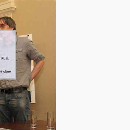
 Uložit
řít okno