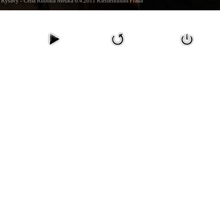
tin Ryšavý - Cena Rudolfa Medka 6.4.2011 Klementinum Praha