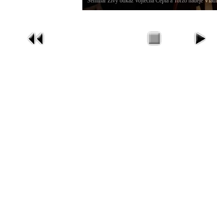
Seminář Živý odkaz Vojtěcha Cepla a Torzo naděje Vlad