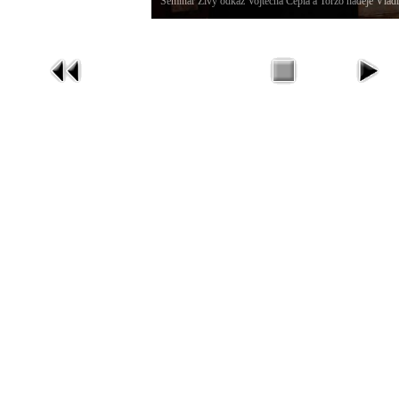
Seminář Živý odkaz Vojtěcha Cepla a Torzo naděje Vlad