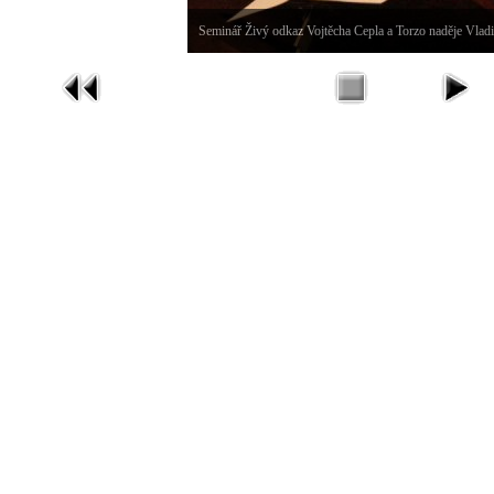
Seminář Živý odkaz Vojtěcha Cepla a Torzo naděje Vlad