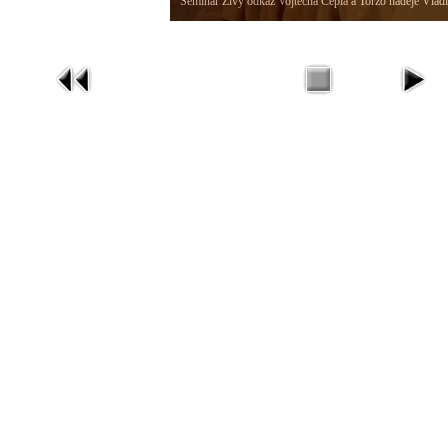
Seminář Živý odkaz Vojtěcha Cepla a Torzo naděje Vlad