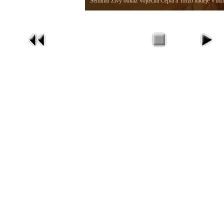
Seminář Živý odkaz Vojtěcha Cepla a Torzo naděje Vlad