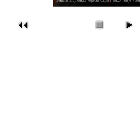
Seminář Živý odkaz Vojtěcha Cepla a Torzo naděje Vlad