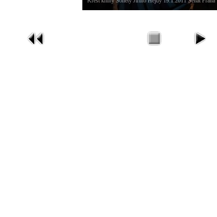
Křest knihy Sonety Jiřího Hejdy 19.1.2011 Senát Praha