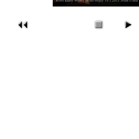
Křest knihy Sonety Jiřího Hejdy 19.1.2011 Senát Praha