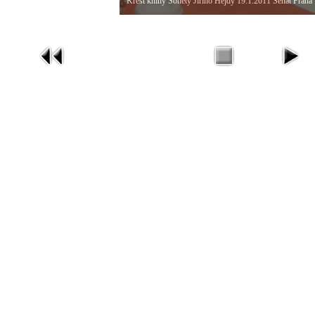
Křest knihy Sonety Jiřího Hejdy 19.1.2011 Senát Praha