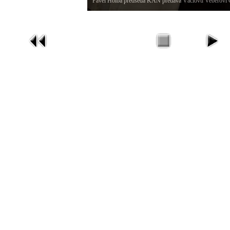
Pavel Holba předseda KAN předává Václovu Veberovi 