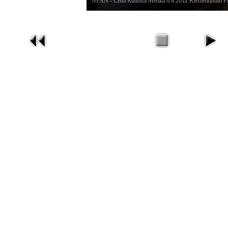
NFAN - Cena Rudolfa Medka 6.4.2011 Klementinum P