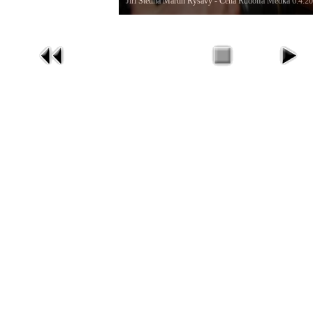
Jiří Štětina Martin Ryšavý - Cena Rudolfa Medka 6.4.