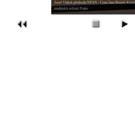
Josef Vlášek předseda NFAN - Cena Jana Beneše Kristi
totalitních režimů Praha