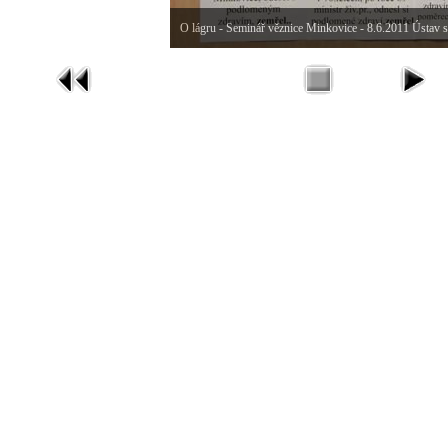
O lágru - Seminář věznice Minkovice - 8.6.2011 Ústav st