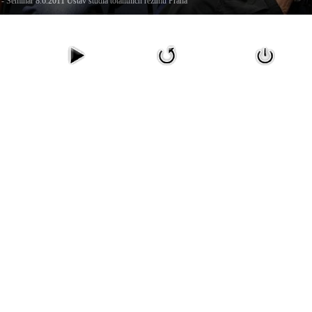
- Seminář 8.6.2011 Ústav studia totalitních režimů Praha