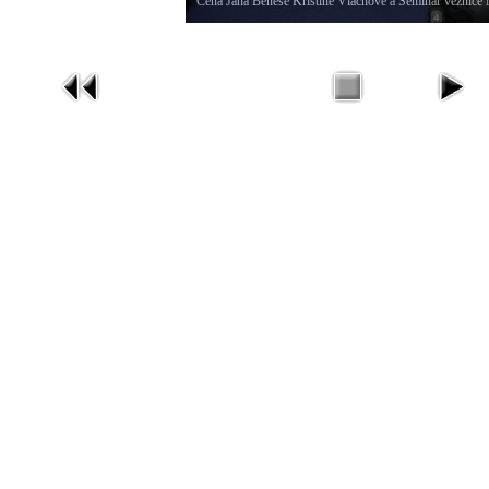
Cena Jana Beneše Kristině Vlachové a Seminář věznice M