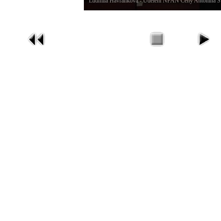
Ludmila Havránková - Udělení NFAN Ceny Antonína Š